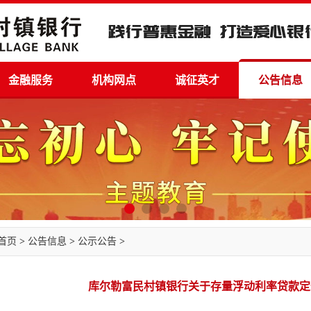
金融服务
机构网点
诚征英才
公告信息
首页
>
公告信息
>
公示公告
>
库尔勒富民村镇银行关于存量浮动利率贷款定