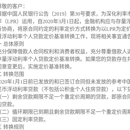
尊敬的客户：
根据中国人民银行公告〔2019〕第30号要求，为深化利
率（LPR）运用，自2020年3月1日起，金融机构应与存
行协商，将原合同约定的利率定价方式转换为以LPR为定
量浮动利率个人贷款定价基准转换工作，现将相关事宜通
一 总体原则
充分保障借款人合同权利和消费者权益，充分尊重借款人
存量浮动利率个人贷款定价基准转换。如果您的贷款存在
同意变更后，实施定价基准转换。
二 转换范围
2020年1月1日前已发放的和已签订合同但未发放的参考
民币浮动利率贷款（不包括公积金个人住房贷款），以下
（一）剩余贷款期限不足一个重定价周期的贷款，即原合
的贷款。
（二）循环期限已到期且剩余贷款期限不足一个重定价周
（三）固定利率贷款。
三 转换规则