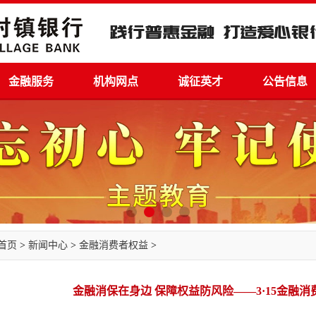
金融服务
机构网点
诚征英才
公告信息
首页
>
新闻中心
>
金融消费者权益
>
金融消保在身边 保障权益防风险——3·15金融