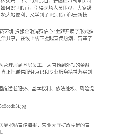
演示一下。”3月15日，新疆库尔勒富民村
示如何识别假币，引得现场人员围观，大家纷
了极大地便利、又学到了识别假币的最新技
消费环境 提振金融消费信心”主题开展了形式多
共治共享，在线上线下掀起宣传热潮，营造了
从管理层到基层员工、从内勤到外勤的金融
，真正把诚信服务意识和专业服务精神落实到
，围绕适老服务、基本权利、依法维权、风险提
共区域张贴宣传海报，营业大厅摆放充足的宣
围。