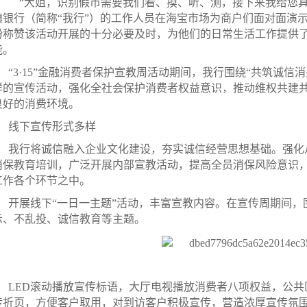
“大姐，识别假币需要我们看、摸、听、测，接下来我给您具体
镇银行（简称“我行”）的工作人员在海宝市场为商户们面对面演
纷称赞该活动开展的十分必要及时，为他们的日常生活工作提供
能。
“3·15”金融消费者保护宣教周活动期间，我行围绕“共筑诚信
样的宣传活动，强化全社会保护消费者权益意识，推动维权共建
良好的消费环境。
线下宣传形式多样
我行将诚信融入企业文化建设，夯实诚信经营思想基础。强化
消保教育培训，广泛开展内部宣教活动，提高全员消保风险意识
工作各个环节之中。
开展线下“一日一主题”活动，丰富宣教内容。在宣传周期间
示、不乱投、诚信教育等主题。
LED滚动播放宣传标语，大厅电视播放消费者八项权益，公
传折页，方便客户取用，对到访客户积极宣传，营造浓厚宣传氛