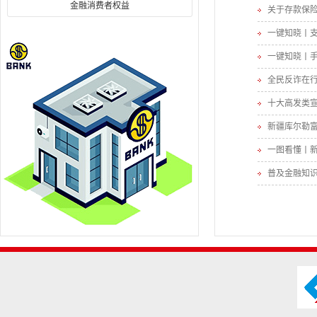
金融消费者权益
关于存款保
一键知晓丨
一键知晓丨
全民反诈在行
十大高发类
新疆库尔勒
一图看懂丨
普及金融知